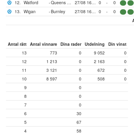
12.
Watford
-
Queens Park Rangers
27/08 16:00
0
-
0
13.
Wigan
-
Burnley
27/08 16:00
0
-
0
Antal rätt
Antal vinnare
Dina rader
Utdelning
Din vinst
13
773
0
9 052
0
12
1 213
0
2 163
0
11
3 121
0
672
0
10
8 597
0
508
0
9
0
8
0
7
0
6
30
5
67
4
58