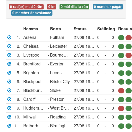
0 rad(er) med 0 rätt
0 kr
0 mål till alla rätt
0 matcher pågår
0 matcher är avslutade
Hemma
Borta
Status
Ställning
Result
1.
Arsenal
-
Fulham
27/08 18:30
0
-
0
2.
Chelsea
-
Leicester
27/08 16:00
0
-
0
3.
Liverpool
-
Bournemouth
27/08 16:00
0
-
0
4.
Brentford
-
Everton
27/08 16:00
0
-
0
5.
Brighton
-
Leeds
27/08 16:00
0
-
0
6.
Blackpool
-
Bristol City
27/08 16:00
0
-
0
7.
Blackburn Rovers
-
Stoke
27/08 16:00
0
-
0
8.
Cardiff
-
Preston
27/08 16:00
0
-
0
9.
Huddersfield
-
West Bromwich
27/08 16:00
0
-
0
10.
Millwall
-
Reading
27/08 16:00
0
-
0
11.
Rotherham
-
Birmingham
27/08 16:00
0
-
0