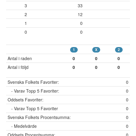
3
33
2
12
1
0
0
0
1
X
2
Antal i raden
0
0
0
Antal i följd
0
0
0
Svenska Folkets Favoriter:
0
- Varav Topp 5 Favoriter:
0
Oddsets Favoriter:
0
- Varav Topp 5 Favoriter
0
Svenska Folkets Procentsumma:
0
- Medelvärde
0
Oddsets Procentsumma:
0