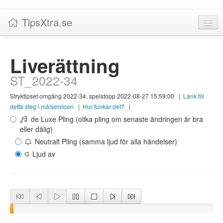
TipsXtra.se
Nyheter
Liverättning
Tabeller
ST_2022-34
Livescore!
Stryktipset omgång 2022-34, spelstopp 2022-08-27 15:59:00
|
Länk till
Tipsförslag
detta steg i målservicen
|
Hur funkar det?
|
de Luxe Pling (olika pling om senaste ändringen är bra
Statistik
eller dålig)
Neutralt Pling (samma ljud för alla händelser)
Liverättning
Ljud av
Priser
Logga in / Skapa konto
Om TipsXtra.se