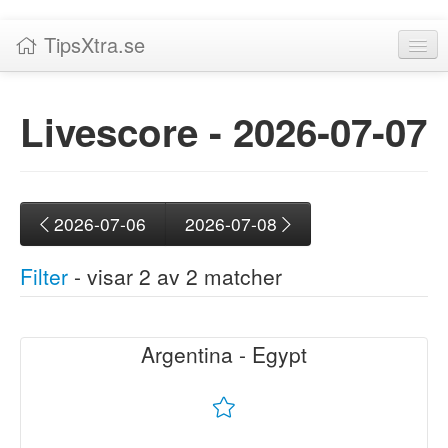
TipsXtra.se
Nyheter
Livescore -
2026‑07-07
Tabeller
Livescore!
Tipsförslag
2026-07-06
2026-07-08
Statistik
Filter
- visar
2
av
2
matcher
Liverättning
Priser
Argentina - Egypt
Status
Logga in / Skapa konto
Avslutade (2)
Om TipsXtra.se
Ligor
|
Inga
|
Alla
FIFA World Cup (2)