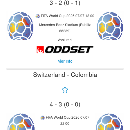
3 - 2 (0 - 1)
FIFA World Cup 2026
07/07 18:00
Mercedes-Benz Stadium (Publik:
68239)
Avslutad
Mer info
Switzerland - Colombia
Argentina
Egypt
15' 0-1 Yasser Ibrahim
46' Hamdy Fathy (in) <-
> Emam Ashour (ut)
61' Gult kort Mostafa
4 - 3 (0 - 0)
Ziko
66' Nicolás González (in)
67' 0-2 Mostafa Ziko
<-> Nicolás Tagliafico (ut)
73' Trezeguet (in) <->
FIFA World Cup 2026
07/07
66' Lautaro Martínez (in) <-
Haissem Hassan (ut)
22:00
> Rodrigo de Paul (ut)
80' Omar Marmoush