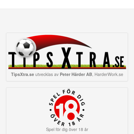
103' Zeki Amdouni (in)
118' Yerry Mina (in) <->
<-> Fabian Rieder (ut)
Jhon Lucumí (ut)
105' Gult kort Miro
Muheim
TipsXtra.se
utvecklas av
Peter Härder AB
, HarderWork.se
Spel för dig över 18 år