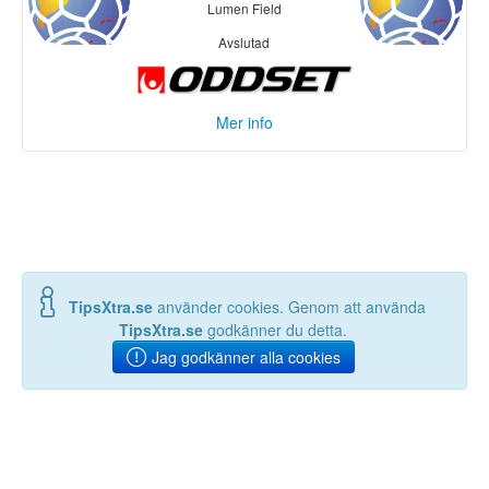
<-> Rodri (ut)
Lumen Field
Lopes Cabral (ut)
90' Gult kort Pedri
79' Telmo Arcanjo (in) <->
Avslutad
Jamiro Monteiro (ut)
Mer info
Belgium
Egypt
13' Gult kort Marwan
Attia
14' Gult kort Timothy
19' 0-1 Emam Ashour
Castagne
34' Gult kort Ahmed El
56' Nicolas Raskin (in) <->
Fotouh
Amadou Onana (ut)
TipsXtra.se
använder cookies. Genom att använda
66' 0-2 Självmål
56' Maxim De Cuyper (in)
(Mohamed Hany)
TipsXtra.se
godkänner du detta.
<-> Timothy Castagne (ut)
71' Rami Rabia (in) <->
Jag godkänner alla cookies
66' Romelu Lukaku (in) <-
Emam Ashour (ut)
> Charles De Ketelaere (ut)
76' Zizo (in) <-> Mostafa
75' Gult kort Maxim De
Ziko (ut)
Cuyper
76' Hamza Abdelkarim
86' Matias Fernandez-
(in) <-> Mohamed Salah
Pardo (in) <-> Jeremy Doku
(ut)