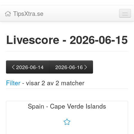
TipsXtra.se
Nyheter
Livescore -
2026‑06-15
Tabeller
Livescore!
Tipsförslag
2026-06-14
2026-06-16
Statistik
Filter
- visar
2
av
2
matcher
Liverättning
Priser
Spain - Cape Verde Islands
Status
Logga in / Skapa konto
Avslutade (2)
Om TipsXtra.se
Ligor
|
Inga
|
Alla
FIFA World Cup (2)