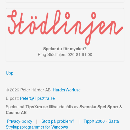
Spelar du för mycket?
Ring Stödlinjen: 020-81 91 00
Upp
© 2026 Peter Härder AB,
HarderWork.se
E-post:
Peter@TipsXtra.se
Spelen på
TipsXtra.se
tillhandahålls av
Svenska Spel Sport &
Casino AB
Privacy-policy
|
Stött på problem?
|
TippX 2000 - Bästa
Stryktipsprogrammet för Windows