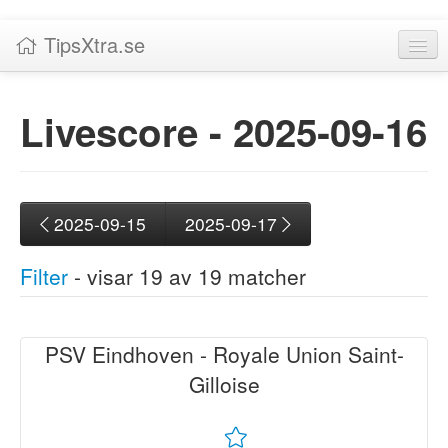
TipsXtra.se
Nyheter
Livescore -
2025‑09-16
Tabeller
Livescore!
Tipsförslag
2025-09-15
2025-09-17
Statistik
Filter
- visar
19
av
19
matcher
Liverättning
Priser
PSV Eindhoven - Royale Union Saint-
Status
Logga in / Skapa konto
Gilloise
Avslutade (19)
Om TipsXtra.se
Ligor
|
Inga
|
Alla
UEFA Champions League (6)
Ligue 2 (1)