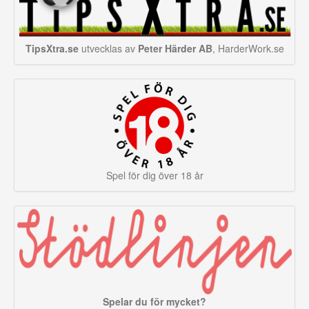
TipsXtra.se
utvecklas av
Peter Härder AB
, HarderWork.se
Spel för dig över 18 år
Spelar du för mycket?