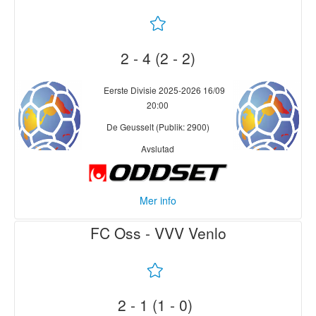
11' 1-0 Jordi Altena
89' 1-1 Marco Schikora
Jan-Simon Symalla (ut)
2 - 4 (2 - 2)
Eerste Divisie 2025-2026
16/09
20:00
De Geusselt (Publik: 2900)
Avslutad
Mer info
FC Oss - VVV Venlo
MVV Maastricht
FC Den Bosch
24' 1-0 Mats Kuipers
41' 2-1 Ilano Silva
30' 1-1 Kevin Felida
Timas
45+1' 2-2 Chahid El Allachi
59' Gult kort Ilias
58' 2-3 Kévin Monzialo
2 - 1 (1 - 0)
Breugelmans
66' Emian-Johar Semedo