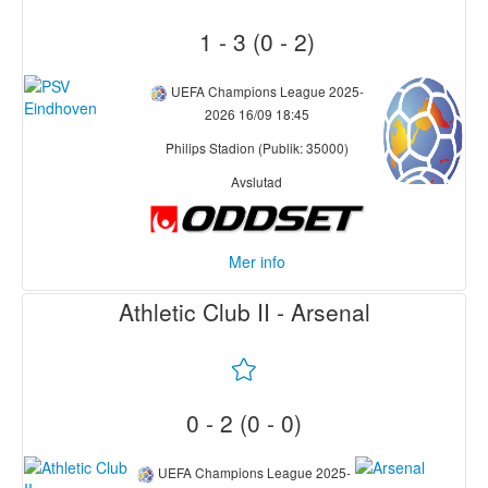
3. Bundesliga (5)
Eerste Divisie (4)
1 - 3 (0 - 2)
League Cup (3)
UEFA Champions League 2025-
2026
16/09 18:45
Philips Stadion (Publik: 35000)
Avslutad
Mer info
Athletic Club II - Arsenal
Royale Union Saint-
PSV Eindhoven
Gilloise
46' Anass Salah-Eddine
(in) <-> Armando Obispo
9' 0-1 Promise Akinpelu
(ut)
(straff)
0 - 2 (0 - 0)
46' Guus Til (in) <->
39' 0-2 Anouar Ait El Hadj
Jerdy Schouten (ut)
66' Marc Giger (in) <->
74' Myron Boadu (in) <->
Promise Akinpelu (ut)
UEFA Champions League 2025-