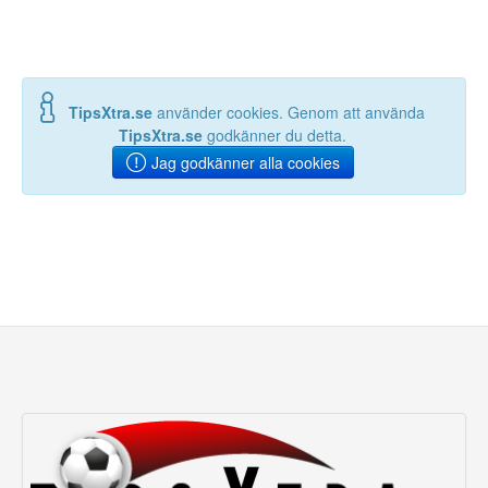
25' Gult kort Evann
Guessand
43' 0-1 Harvey Elliott
46' Yegor Yarmolyuk (in)
67' Ollie Watkins (in) <->
<-> Vitaly Janelt (ut)
Harvey Elliott (ut)
52' Nathan Collins (in) <-
TipsXtra.se
använder cookies. Genom att använda
67' Morgan Rogers (in)
> Kristoffer Ajer (ut)
<-> Donyell Malen (ut)
TipsXtra.se
godkänner du detta.
57' 1-1 Aaron Hickey
68' Gult kort Lamare
Jag godkänner alla cookies
68' Reiss Nelson (in) <->
Bogarde
Antoni Milambo (ut)
74' Boubacar Kamara
77' Mikkel Damsgaard
(in) <-> Lamare Bogarde
(in) <-> Dango Ouattara (ut)
(ut)
77' Michael Kayode (in)
74' Emiliano Buendía (in)
<-> Aaron Hickey (ut)
<-> Jadon Sancho (ut)
80' Jamaldeen Jimoh (in)
<-> Evann Guessand (ut)